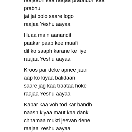
raajaaon kaa raajaa prabhuon kaa
prabhu
jai jai bolo saare logo
raajaa Yeshu aayaa
Huaa main aanandit
paakar paap kee muafi
dil ko saaph karane ke liye
raajaa Yeshu aayaa
Kroos par deke apnee jaan
aap ko kiyaa balidaan
saare jag kaa traataa hoke
raajaa Yeshu aayaa
Kabar kaa voh tod kar bandh
naash kiyaa maut kaa ḍank
chhamaa mukti jeevan dene
raajaa Yeshu aayaa