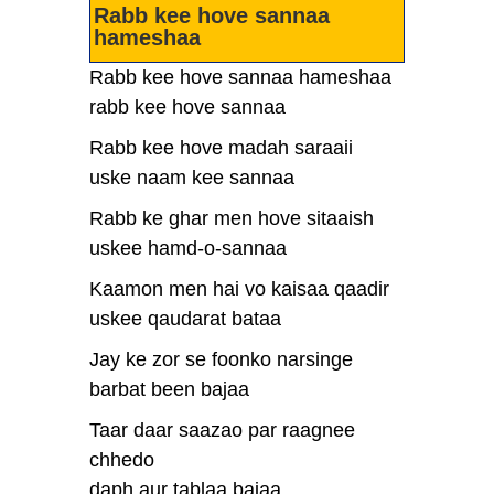
Rabb kee hove sannaa
hameshaa
Rabb kee hove sannaa hameshaa
rabb kee hove sannaa
Rabb kee hove madah saraaii
uske naam kee sannaa
Rabb ke ghar men hove sitaaish
uskee hamd-o-sannaa
Kaamon men hai vo kaisaa qaadir
uskee qaudarat bataa
Jay ke zor se foonko narsinge
barbat been bajaa
Taar daar saazao par raagnee
chhedo
daph aur tablaa bajaa