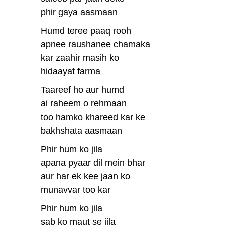
phir gaya aasmaan
Humd teree paaq rooh
apnee raushanee chamaka
kar zaahir masih ko
hidaayat farma
Taareef ho aur humd
ai raheem o rehmaan
too hamko khareed kar ke
bakhshata aasmaan
Phir hum ko jila
apana pyaar dil mein bhar
aur har ek kee jaan ko
munavvar too kar
Phir hum ko jila
sab ko maut se jila