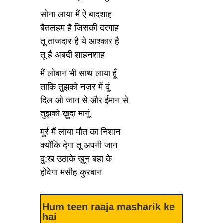
सोना लाया मैं ऐ बादशाह
बैतलहम है जिसकी दरगाह
तू ताजदार है ये आश्कार है
तू है अबदी शाहनशाह
मैं लोबान भी साथ लाया हूँ
ताकि तुझको नज़र में दूं
दिल ओ जान से और ईमान से
तुझको ख़ुदा मानूं
मुर्र मैं लाया मौत का निशान
क्योंकि देगा तू अपनी जान
दु:ख उठाके ख़ून बहा के
होवेगा मसीह कुरबान
Hum teen raaja masharik ke
hai