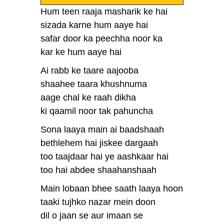
Hum teen raaja masharik ke hai
sizada karne hum aaye hai
safar door ka peechha noor ka
kar ke hum aaye hai
Ai rabb ke taare aajooba
shaahee taara khushnuma
aage chal ke raah dikha
ki qaamil noor tak pahuncha
Sona laaya main ai baadshaah
bethlehem hai jiskee dargaah
too taajdaar hai ye aashkaar hai
too hai abdee shaahanshaah
Main lobaan bhee saath laaya hoon
taaki tujhko nazar mein doon
dil o jaan se aur imaan se