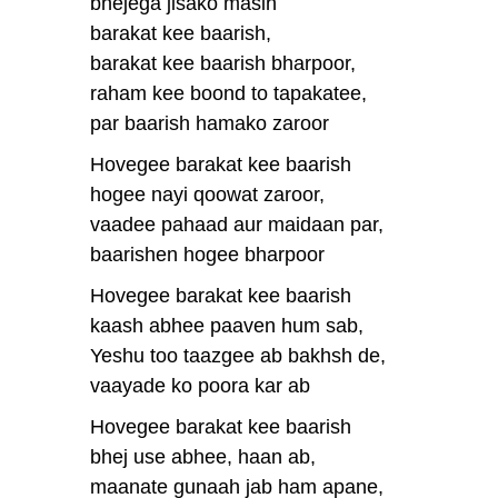
bhejega jisako masih
barakat kee baarish,
barakat kee baarish bharpoor,
raham kee boond to tapakatee,
par baarish hamako zaroor
Hovegee barakat kee baarish
hogee nayi qoowat zaroor,
vaadee pahaad aur maidaan par,
baarishen hogee bharpoor
Hovegee barakat kee baarish
kaash abhee paaven hum sab,
Yeshu too taazgee ab bakhsh de,
vaayade ko poora kar ab
Hovegee barakat kee baarish
bhej use abhee, haan ab,
maanate gunaah jab ham apane,