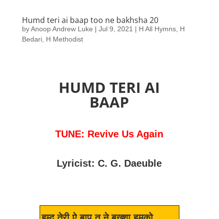
Humd teri ai baap too ne bakhsha 20
by
Anoop Andrew Luke
|
Jul 9, 2021
|
H All Hymns
,
H
Bedari
,
H Methodist
HUMD TERI AI
BAAP
TUNE: Revive Us Again
Lyricist: C. G. Daeuble
हम्द तेरी ऐ बाप तू ने बख्शा हमको