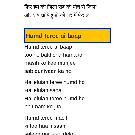
फिर हम को जिला सब को मौत से जिला
और सब खोये हुओं को घर में फेर ला
Humd teree ai baap
Humd teree ai baap
too ne bakhsha hamako
masih ko kee munjee
sab duniyaan ka ho
Halleluiah teree humd ho
Halleluiah sada
Halleluiah teree humd ho
phir ham ko jila
Humd teree masih
ki too hua insaan
saleeb par jaan deke