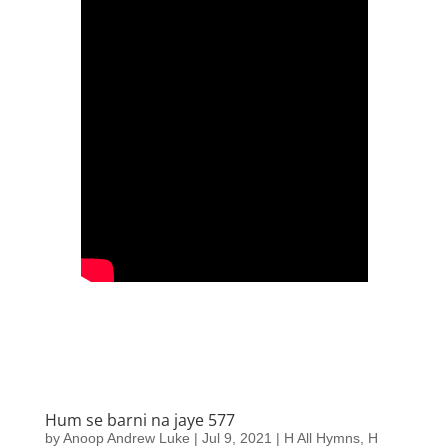
Hum se barni na jaye 577
by
Anoop Andrew Luke
|
Jul 9, 2021
|
H All Hymns
,
H