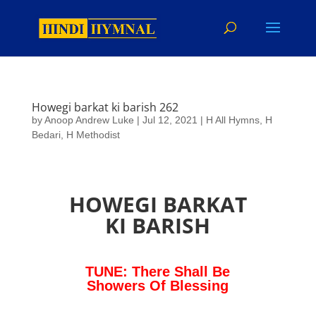
Howegi barkat ki barish 262
by
Anoop Andrew Luke
|
Jul 12, 2021
|
H All Hymns
,
H
Bedari
,
H Methodist
HOWEGI BARKAT
KI BARISH
TUNE: There Shall Be
Showers Of Blessing