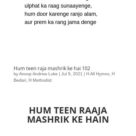
ulphat ka raag sunaayenge,
hum door karenge ranjo alam,
aur prem ka rang jama denge
Hum teen raja mashrik ke hai 102
by
Anoop Andrew Luke
|
Jul 9, 2021
|
H All Hymns
,
H
Bedari
,
H Methodist
HUM TEEN RAAJA
MASHRIK KE HAIN