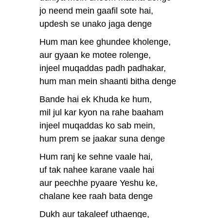
jo neend mein gaafil sote hai,
updesh se unako jaga denge
Hum man kee ghundee kholenge,
aur gyaan ke motee rolenge,
injeel muqaddas padh padhakar,
hum man mein shaanti bitha denge
Bande hai ek Khuda ke hum,
mil jul kar kyon na rahe baaham
injeel muqaddas ko sab mein,
hum prem se jaakar suna denge
Hum ranj ke sehne vaale hai,
uf tak nahee karane vaale hai
aur peechhe pyaare Yeshu ke,
chalane kee raah bata denge
Dukh aur takaleef uthaenge,