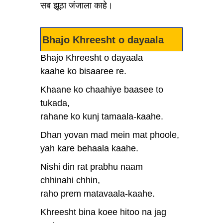
सब झूठा जंजाला काहे।
Bhajo Khreesht o dayaala
Bhajo Khreesht o dayaala
kaahe ko bisaaree re.
Khaane ko chaahiye baasee to
tukada,
rahane ko kunj tamaala-kaahe.
Dhan yovan mad mein mat phoole,
yah kare behaala kaahe.
Nishi din rat prabhu naam
chhinahi chhin,
raho prem matavaala-kaahe.
Khreesht bina koee hitoo na jag