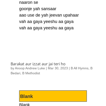
naaron se
goonje yah sansaar
aao use de yah jeevan upahaar
vah aa gaya yeeshu aa gaya
vah aa gaya yeeshu aa gaya
Barakat aur izzat aur jai teri ho
by
Anoop Andrew Luke
|
Mar 30, 2023
|
B All Hymns
,
B
Bedari
,
B Methodist
Blank
Blank