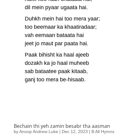
dil mein pyaar ugaata hai.
Duhkh mein hai too mera yaar;
too beemaar ka khaatiradaar;
vah eemaan bataata hai
jeet jo maut par paata hai.
Paak bihisht ka haal ajeeb
dozakh ka jo haal muheeb
sab bataatee paak kitaab,
ganj too mera be-hisaab.
Bechain thi yeh zamin besabr tha aasman
by
Anoop Andrew Luke
|
Dec 12, 2023
|
B All Hymns