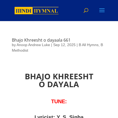
Bhajo Khreesht o dayaala 661
by
Anoop Andrew Luke
|
Sep 12, 2025
|
B All Hymns
,
B
Methodist
BHAJO KHREESHT
O DAYALA
TUNE:
Lyricist: Y. S. Sinha