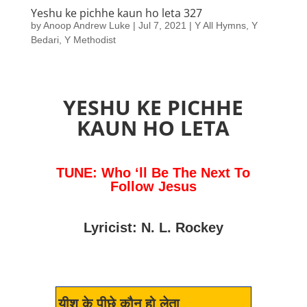
Yeshu ke pichhe kaun ho leta 327
by
Anoop Andrew Luke
|
Jul 7, 2021
|
Y All Hymns
,
Y
Bedari
,
Y Methodist
YESHU KE PICHHE
KAUN HO LETA
TUNE: Who ‘ll Be The Next To
Follow Jesus
Lyricist: N. L. Rockey
यीशु के पीछे कौन हो लेता