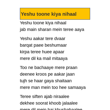
Yeshu toone kiya nihaal
Yeshu toone kiya nihaal
jab main sharan mein teree aaya
Yeshu aakar tere dvaar
barqat paee beshumaar
kirpa teree huee apaar
mere dil ka mail mitaaya
Too ne bachaaye mere praan
deenee kroos pe aakar jaan
tujh se haar gaya shaitaan
mere man mein too hee samaaya
Teree siften ajab niraalee
dekhee soorat khoob jalaalee
mere dil mein hai khushahaalee