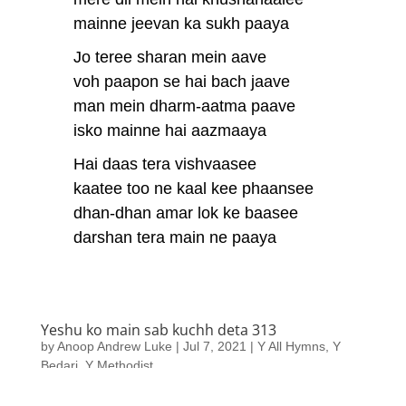
mainne jeevan ka sukh paaya
Jo teree sharan mein aave
voh paapon se hai bach jaave
man mein dharm-aatma paave
isko mainne hai aazmaaya
Hai daas tera vishvaasee
kaatee too ne kaal kee phaansee
dhan-dhan amar lok ke baasee
darshan tera main ne paaya
Yeshu ko main sab kuchh deta 313
by
Anoop Andrew Luke
|
Jul 7, 2021
|
Y All Hymns
,
Y
Bedari
,
Y Methodist