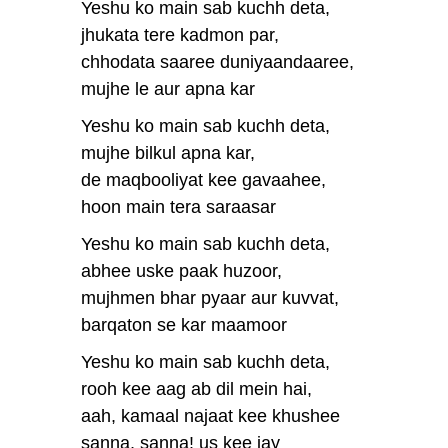
Yeshu ko main sab kuchh deta,
jhukata tere kadmon par,
chhodata saaree duniyaandaaree,
mujhe le aur apna kar
Yeshu ko main sab kuchh deta,
mujhe bilkul apna kar,
de maqbooliyat kee gavaahee,
hoon main tera saraasar
Yeshu ko main sab kuchh deta,
abhee uske paak huzoor,
mujhmen bhar pyaar aur kuvvat,
barqaton se kar maamoor
Yeshu ko main sab kuchh deta,
rooh kee aag ab dil mein hai,
aah, kamaal najaat kee khushee
sanna, sanna! us kee jay