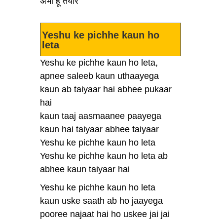
अभी हूँ तैयार
Yeshu ke pichhe kaun ho
leta
Yeshu ke pichhe kaun ho leta,
apnee saleeb kaun uthaayega
kaun ab taiyaar hai abhee pukaar
hai
kaun taaj aasmaanee paayega
kaun hai taiyaar abhee taiyaar
Yeshu ke pichhe kaun ho leta
Yeshu ke pichhe kaun ho leta ab
abhee kaun taiyaar hai
Yeshu ke pichhe kaun ho leta
kaun uske saath ab ho jaayega
pooree najaat hai ho uskee jai jai