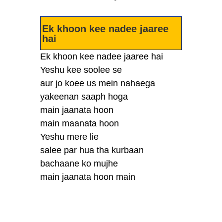
Ek khoon kee nadee jaaree
hai
Ek khoon kee nadee jaaree hai
Yeshu kee soolee se
aur jo koee us mein nahaega
yakeenan saaph hoga
main jaanata hoon
main maanata hoon
Yeshu mere lie
salee par hua tha kurbaan
bachaane ko mujhe
main jaanata hoon main