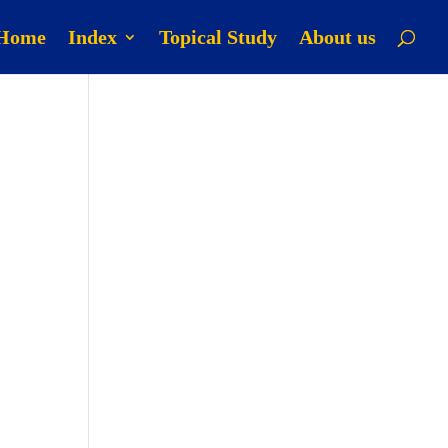
Home
Index
Topical Study
About us