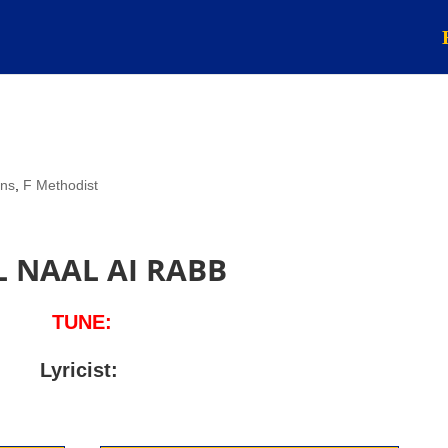
mns
,
F Methodist
L NAAL AI RABB
TUNE:
Lyricist: