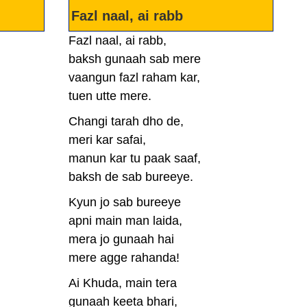
Fazl naal, ai rabb
Fazl naal, ai rabb,
baksh gunaah sab mere
vaangun fazl raham kar,
tuen utte mere.
Changi tarah dho de,
meri kar safai,
manun kar tu paak saaf,
baksh de sab bureeye.
Kyun jo sab bureeye
apni main man laida,
mera jo gunaah hai
mere agge rahanda!
Ai Khuda, main tera
gunaah keeta bhari,