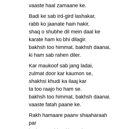
vaaste haal zamaane ke.
Badi ke sab ird-gird lashakar,
rabb ko jaanate hain hakir,
shaq o shubhe dil mein daal ke
karate ham ko bhi dilagir.
bakhsh too himmat, bakhsh daanai,
ki ham sab rahen diler.
Kar maukoof sab jang ladai,
zulmat door kar kaumon se,
shakhsi khudi ka ilaaj kar
ta too raajo ho ham se.
bakhsh too himmat, bakhsh daanai.
vaaste fatah paane ke.
Rakh hamaare paanv shaaharaah
par