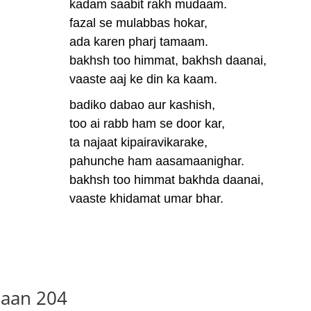
kadam saabit rakh mudaam.
fazal se mulabbas hokar,
ada karen pharj tamaam.
bakhsh too himmat, bakhsh daanai,
vaaste aaj ke din ka kaam.
badiko dabao aur kashish,
too ai rabb ham se door kar,
ta najaat kipairavikarake,
pahunche ham aasamaanighar.
bakhsh too himmat bakhda daanai,
vaaste khidamat umar bhar.
haan 204