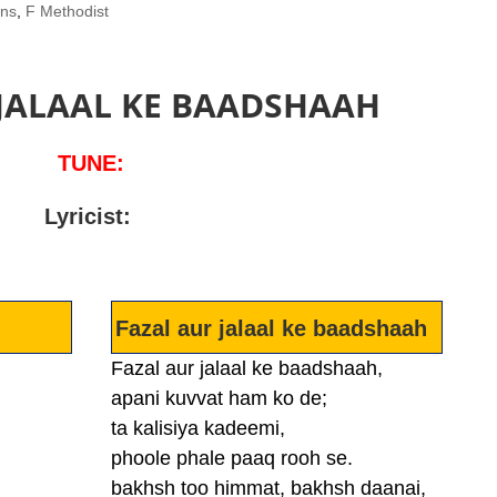
mns
,
F Methodist
 JALAAL KE BAADSHAAH
TUNE:
Lyricist:
Fazal aur jalaal ke baadshaah
Fazal aur jalaal ke baadshaah,
apani kuvvat ham ko de;
ta kalisiya kadeemi,
phoole phale paaq rooh se.
bakhsh too himmat, bakhsh daanai,