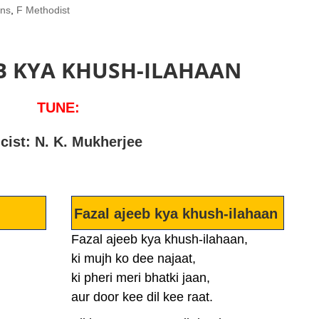
mns
,
F Methodist
EB KYA KHUSH-ILAHAAN
TUNE:
icist: N. K. Mukherjee
Fazal ajeeb kya khush-ilahaan
Fazal ajeeb kya khush-ilahaan,
ki mujh ko dee najaat,
ki pheri meri bhatki jaan,
aur door kee dil kee raat.