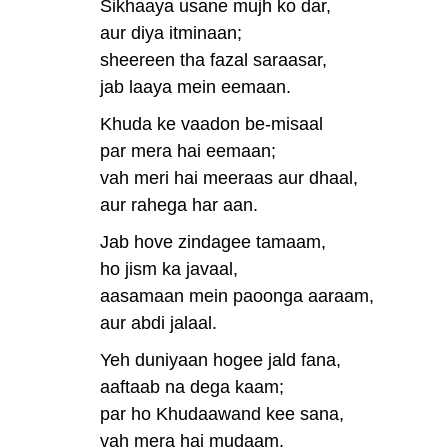
Sikhaaya usane mujh ko dar,
aur diya itminaan;
sheereen tha fazal saraasar,
jab laaya mein eemaan.
Khuda ke vaadon be-misaal
par mera hai eemaan;
vah meri hai meeraas aur dhaal,
aur rahega har aan.
Jab hove zindagee tamaam,
ho jism ka javaal,
aasamaan mein paoonga aaraam,
aur abdi jalaal.
Yeh duniyaan hogee jald fana,
aaftaab na dega kaam;
par ho Khudaawand kee sana,
vah mera hai mudaam.