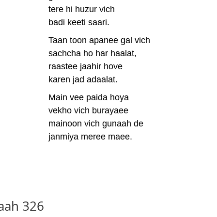
tere hi huzur vich
badi keeti saari.
Taan toon apanee gal vich
sachcha ho har haalat,
raastee jaahir hove
karen jad adaalat.
Main vee paida hoya
vekho vich burayaee
mainoon vich gunaah de
janmiya meree maee.
haah 326