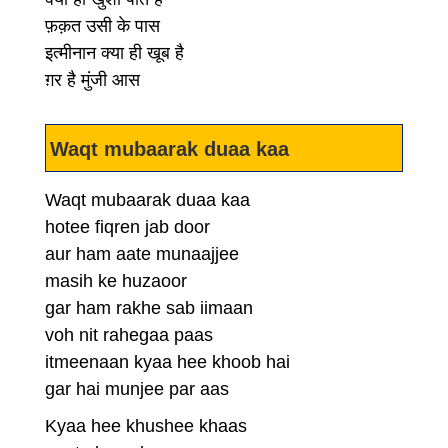
फ़क़त उसी के पास
इत्मीनान क्या ही खूब है
ग़र है मुंजी आस
Waqt mubaarak duaa kaa
Waqt mubaarak duaa kaa
hotee fiqren jab door
aur ham aate munaajjee
masih ke huzaoor
gar ham rakhe sab iimaan
voh nit rahegaa paas
itmeenaan kyaa hee khoob hai
gar hai munjee par aas
Kyaa hee khushee khaas