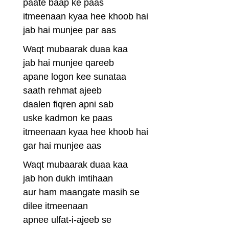
paate baap ke paas
itmeenaan kyaa hee khoob hai
jab hai munjee par aas
Waqt mubaarak duaa kaa
jab hai munjee qareeb
apane logon kee sunataa
saath rehmat ajeeb
daalen fiqren apni sab
uske kadmon ke paas
itmeenaan kyaa hee khoob hai
gar hai munjee aas
Waqt mubaarak duaa kaa
jab hon dukh imtihaan
aur ham maangate masih se
dilee itmeenaan
apnee ulfat-i-ajeeb se