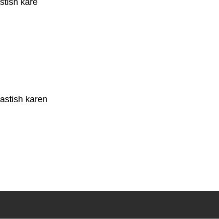
stish kare
astish karen