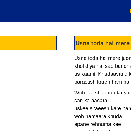
Usne toda hai mere
Usne toda hai mere juo
khol diya hai sab bandh
us kaamil Khudaavand 
parastish karen ham par
Woh hai shaahon ka sh
sab ka aasara
uskee sitaeesh kare ha
woh hamaara khuda
apane rehnuma kee