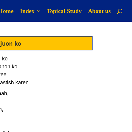
Home
Index
Topical Study
About us
 juon ko
n ko
anon ko
kee
astish karen
aah,
m,