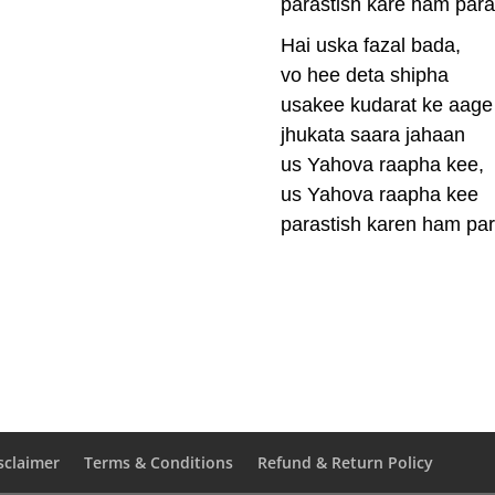
parastish kare ham para
Hai uska fazal bada,
vo hee deta shipha
usakee kudarat ke aage
jhukata saara jahaan
us Yahova raapha kee,
us Yahova raapha kee
parastish karen ham par
sclaimer
Terms & Conditions
Refund & Return Policy