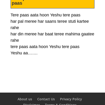
paas
Tere paas aata hoon Yeshu tere paas
har pal meree har saans teree stuti kartee
rahe
har din meree har baat teree mahima gaatee
rahe
tere paas aata hoon Yeshu tere paas
Yeshu aa…….
About us
Contact Us
Privacy Policy
Disclaimer
Terms & Conditions