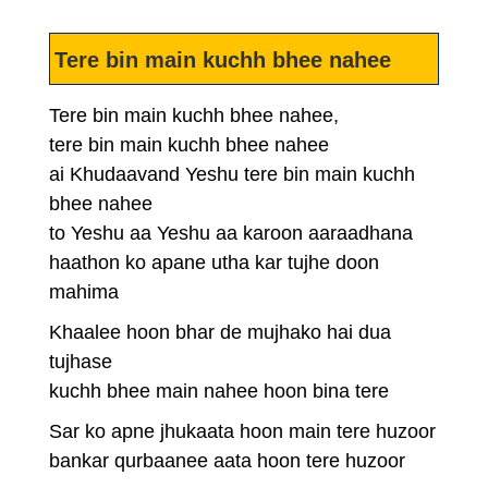
Tere bin main kuchh bhee nahee
Tere bin main kuchh bhee nahee,
tere bin main kuchh bhee nahee
ai Khudaavand Yeshu tere bin main kuchh
bhee nahee
to Yeshu aa Yeshu aa karoon aaraadhana
haathon ko apane utha kar tujhe doon
mahima
Khaalee hoon bhar de mujhako hai dua
tujhase
kuchh bhee main nahee hoon bina tere
Sar ko apne jhukaata hoon main tere huzoor
bankar qurbaanee aata hoon tere huzoor