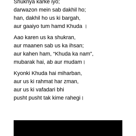
Shukriya karke iyo;
darwazon mein sab dakhil ho;
han, dakhil ho us ki bargah,
aur gaaiyo tum hamd Khuda ।
Aao karen us ka shukran,
aur maanen sab us ka ihsan;
aur kahen ham, “Khuda ka nam”,
mubarak hai, ab aur mudam।
Kyonki Khuda hai miharban,
aur us ki rahmat har zman,
aur us ki vafadari bhi
pusht pusht tak kime rahegi।