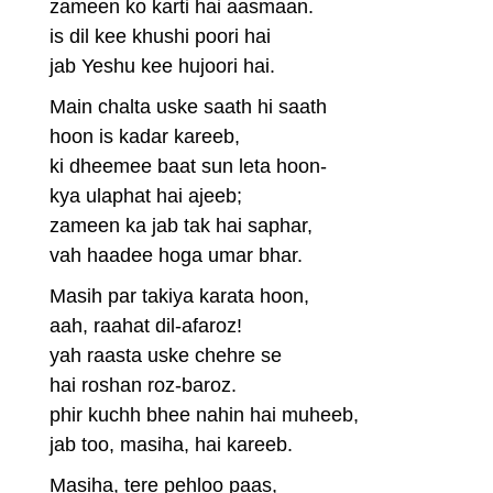
zameen ko karti hai aasmaan.
is dil kee khushi poori hai
jab Yeshu kee hujoori hai.
Main chalta uske saath hi saath
hoon is kadar kareeb,
ki dheemee baat sun leta hoon-
kya ulaphat hai ajeeb;
zameen ka jab tak hai saphar,
vah haadee hoga umar bhar.
Masih par takiya karata hoon,
aah, raahat dil-afaroz!
yah raasta uske chehre se
hai roshan roz-baroz.
phir kuchh bhee nahin hai muheeb,
jab too, masiha, hai kareeb.
Masiha, tere pehloo paas,