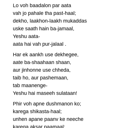
Lo voh baadalon par aata
vah jo pahale tha past-haal;
dekho, laakhon-laakh mukaddas
uske saath hain ba-jamaal,
Yeshu aata-
aata hai vah pur-jalaal .
Har ek aankh use dekhegee,
aate ba-shaahaan shaan,
aur jinhonne use chheda,
taib ho, aur pashemaan,
tab maanenge-
Yeshu hai maseeh sulataan!
Phir voh apne dushmanon ko;
karega shikasta-haal;
unhen apane paanv ke neeche
karega aksar paamaal;