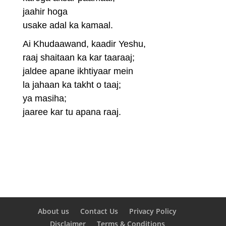
jaahir hoga
usake adal ka kamaal.
Ai Khudaawand, kaadir Yeshu,
raaj shaitaan ka kar taaraaj;
jaldee apane ikhtiyaar mein
la jahaan ka takht o taaj;
ya masiha;
jaaree kar tu apana raaj.
About us
Contact Us
Privacy Policy
Disclaimer
Terms & Conditions