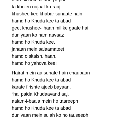
ta kholen najaat ka raaj.
khushee kee khabar sunaate hain
hamd ho Khuda kee ta abad
geet khushee-ilhaan mil ke gaate hai
duniyaan ko ham aavaaz
hamd ho Khuda kee,
jahaan mein salaamatee!
hamd o sitaish, haan,
hamd ho yahova kee!
Hairat mein aa sunate hain chaupaan
hamd ho Khuda kee ta abad
karate firishte ajeeb bayaan,
“hai paida Khudaavand aaj.
aalam-i-baala mein ho taareeph
hamd ho Khuda kee ta abad
duniyaan mein sulah ko ho tauseeph