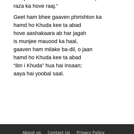
raza ka hove raaj.”
Geet ham bhee gaaven phirishton ka
hamd ho Khuda kee ta abad
hove aashakaara ab har jagah
is munjee mauood ka haal,
gaaven ham milake ba-dil, o jaan
hamd ho Khuda kee ta abad
“ibn i Khuda” hua hai insaan;
aaya hai yoobal saal.
About us
Contact Us
Privacy Policy