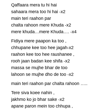
Qaffaara mera tu hi hai
sahaara mera too hi hai -x2
main teri raahon par
chalta rahoon mere Khuda -x2
mere khuda…mere Khuda…. -x4
Fidiya mere paapon ka too ,
chhupane kee too hee jagah-x2
raahon kee too hee raushanee ,
rooh jaan badan kee shifa -x2
massa se mujhe bhar de too
lahoon se mujhe dho de too -x2
main teri raahon par chalta rahoon …..
Tere siva koee nahin ,
jakhmo ko jo bhar sake -x2
apane paron mein too chhupa ,