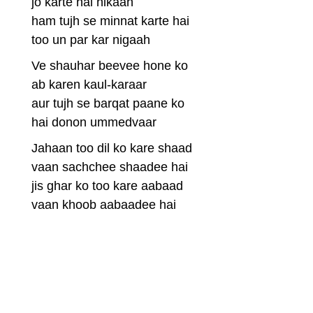
jo karte hai nikaah
ham tujh se minnat karte hai
too un par kar nigaah
Ve shauhar beevee hone ko
ab karen kaul-karaar
aur tujh se barqat paane ko
hai donon ummedvaar
Jahaan too dil ko kare shaad
vaan sachchee shaadee hai
jis ghar ko too kare aabaad
vaan khoob aabaadee hai