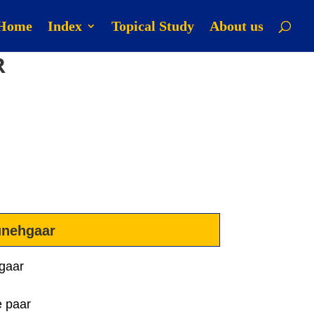
Home
Index
Topical Study
About us
R
unehgaar
gaar
e paar