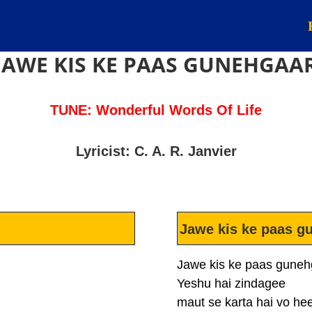
JAWE KIS KE PAAS GUNEHGAA
TUNE: Wonderful Words Of Life
Lyricist: C. A. R. Janvier
Jawe kis ke paas g
Jawe kis ke paas guneh
Yeshu hai zindagee
maut se karta hai vo he