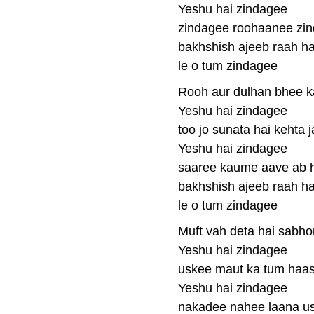
Yeshu hai zindagee
zindagee roohaanee zin
bakhshish ajeeb raah ha
le o tum zindagee
Rooh aur dulhan bhee k
Yeshu hai zindagee
too jo sunata hai kehta j
Yeshu hai zindagee
saaree kaume aave ab 
bakhshish ajeeb raah ha
le o tum zindagee
Muft vah deta hai sabho
Yeshu hai zindagee
uskee maut ka tum haasi
Yeshu hai zindagee
nakadee nahee laana us