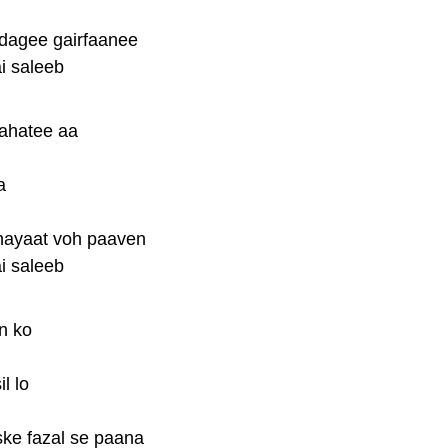
dagee gairfaanee
i saleeb
ahatee aa
a
hayaat voh paaven
i saleeb
n ko
l lo
ke fazal se paana