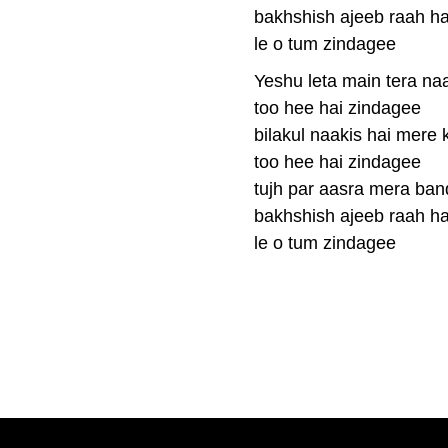
bakhshish ajeeb raah ha
le o tum zindagee
Yeshu leta main tera n
too hee hai zindagee
bilakul naakis hai mere
too hee hai zindagee
tujh par aasra mera ban
bakhshish ajeeb raah ha
le o tum zindagee