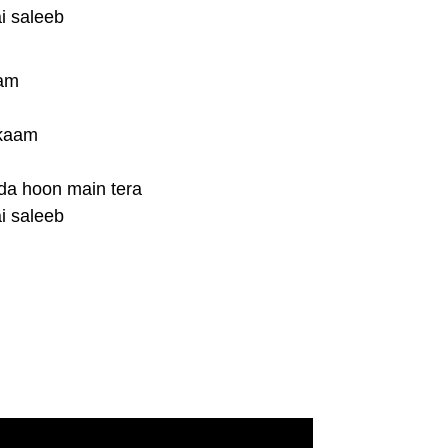
i saleeb
aam
 kaam
da hoon main tera
i saleeb