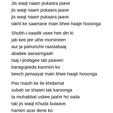
Jis waqt naam pukaara jaave
jis waqt naam pukaara jaave
jis waqt naam pukaara jaave
takht ke saamane main bhee haajir hooonga
Shubh-i-saadik usee hee din ki
jab kee jee uthe momineen
aur ja pahunche raastabaaj
abadee aaraamgaah
taaj i-jindagee tab paaven
baragujeeda kaumon ko
beech jamaayat main bhee haajir hooonga
Pas masih ke lie khidamat
subah se shaam tak karoonga
ta muhabbat uskee jaahir ho sada
tab jis waqt Khuda bulaave,
hamen azar dene ko