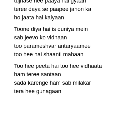
tujhase hee paaya hai gyaan
teree daya se paapee janon ka
ho jaata hai kalyaan
Toone diya hai is duniya mein
sab jeevo ko vidhaan
too parameshvar antaryaamee
too hee hai shaanti mahaan
Too hee peeta hai too hee vidhaata
ham teree santaan
sada karenge ham sab milakar
tera hee gunagaan