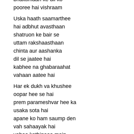
pooree hai vishraam
Uska haath saamarthee
hai adbhut avasthaan
shatruon ke bair se
uttam rakshaasthaan
chinta aur aashanka
dil se jaatee hai
kabhee na ghabaraahat
vahaan aatee hai
Har ek dukh va khushee
oopar hee se hai
prem parameshvar hee ka
usaka sota hai
apane ko ham saump den
vah sahaayak hai