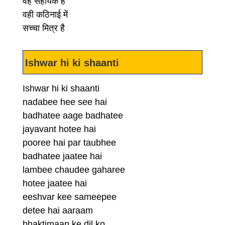
वह सहायक है
वही कठिनाई में
सच्चा मित्र है
Ishwar hi ki shaanti
Ishwar hi ki shaanti
nadabee hee see hai
badhatee aage badhatee
jayavant hotee hai
pooree hai par taubhee
badhatee jaatee hai
lambee chaudee gaharee
hotee jaatee hai
eeshvar kee sameepee
detee hai aaraam
bhaktimaan ke dil ko