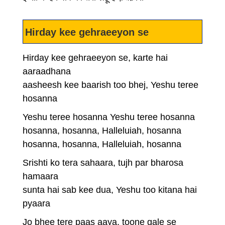
Hirday kee gehraeeyon se
Hirday kee gehraeeyon se, karte hai
aaraadhana
aasheesh kee baarish too bhej, Yeshu teree
hosanna
Yeshu teree hosanna Yeshu teree hosanna
hosanna, hosanna, Halleluiah, hosanna
hosanna, hosanna, Halleluiah, hosanna
Srishti ko tera sahaara, tujh par bharosa
hamaara
sunta hai sab kee dua, Yeshu too kitana hai
pyaara
Jo bhee tere paas aaya, toone gale se