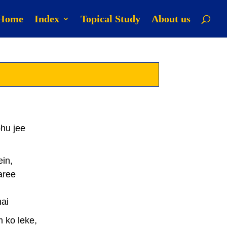
Home
Index
Topical Study
About us
hu jee
in,
aree
ai
 ko leke,