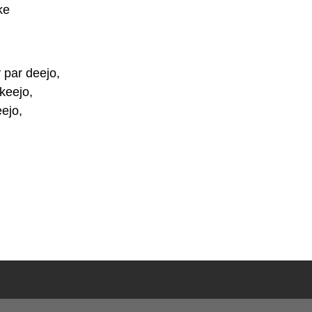
ke
par deejo,
keejo,
ejo,