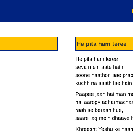
He pita ham teree
He pita ham teree
seva mein aate hain,
soone haathon aae prab
kuchh na saath lae hain
Paapee jaan hai man me
hai aarogy adharmacha
raah se beraah hue,
saare jag mein dhaaye h
Khreesht Yeshu ke naam