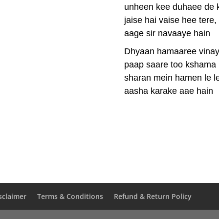
unheen kee duhaee de 
jaise hai vaise hee tere,
aage sir navaaye hain
Dhyaan hamaaree vinay 
paap saare too kshama 
sharan mein hamen le le
aasha karake aae hain
sclaimer
Terms & Conditions
Refund & Return Policy