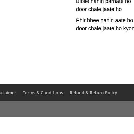
Bibile nahin parhate ho
door chale jaate ho
Phir bhee nahin aate ho
door chale jaate ho kyo
sclaimer
Terms & Conditions
Refund & Return Policy