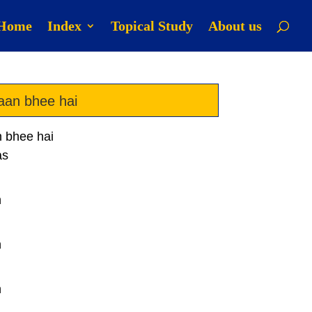
Home
Index
Topical Study
About us
aan bhee hai
 bhee hai
as
n
n
n