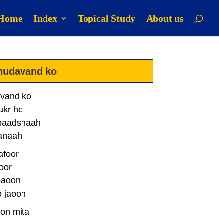
Home
Index
Topical Study
About us
hudavand ko
vand ko
ukr ho
 baadshaah
panaah
afoor
oor
 paoon
o jaoon
oon mita