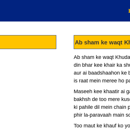
Ab sham ke waqt K
Ab sham ke waqt Khuda
din bhar kee khair ka sh
aur ai baadshaahon ke
is raat mein meree ho 
Maseeh kee khaatir ai g
bakhsh de too mere kus
ki pahile dil mein chain
phir la-paravaah main s
Too maut ke khauf ko y