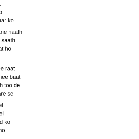
a
o
har ko
ane haath
 saath
at ho
e raat
nee baat
h too de
are se
el
el
d ko
ho