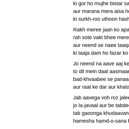
ki gor ho mujhe bistar s
aur marana mera aisa h
ki surkh-roo uthoon has
Rakh meree jaan ko ap
rah sote vakt bhee mere
aur neend se naee taaq
ki taaja dam ho fazar ko
Jo neend na aave aaj ke
to dil mein daal aasmaa
bad-khvaabee se panaa
aur raat ke dar aur khat
Jab aavega voh roz jale
jo la-javaal aur be tabde
tab gaoonga khudaavan
hamesha hamd-o-sana 