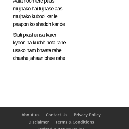
Aata hoon tere paas
mujhako hai tujhase aas
mujhako kubool kar le
paapon ko shaddh kar de
Stuti prashansa karen
kyoon na kuchh hota rahe
usako ham bhaate rahe
chaahe jahaan bhee rahe
About us
Contact Us
Privacy Policy
Disclaimer
Terms & Conditions